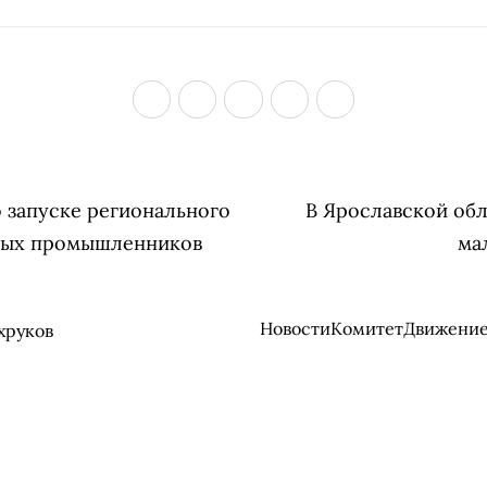
 запуске регионального
В Ярославской обл
дых промышленников
ма
Новости
Комитет
Движени