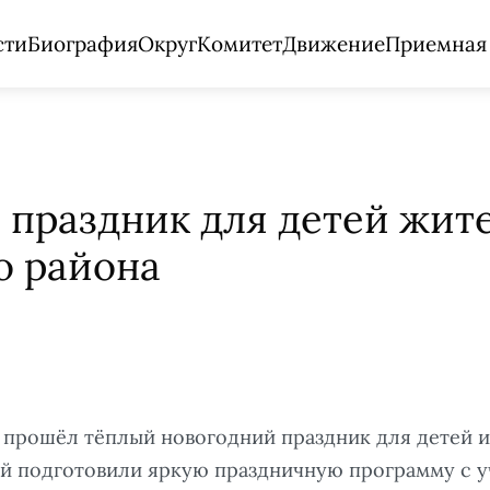
сти
Биография
Округ
Комитет
Движение
Приемная
 праздник для детей жит
о района
 прошёл тёплый новогодний праздник для детей 
ей подготовили яркую праздничную программу с у