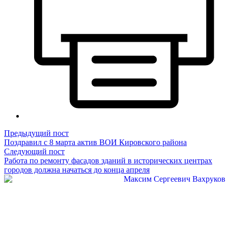
Навигация
Предыдущий
Предыдущий пост
пост:
Поздравил с 8 марта актив ВОИ Кировского района
по
Следующий
Следующий пост
записям
пост:
Работа по ремонту фасадов зданий в исторических центрах
городов должна начаться до конца апреля